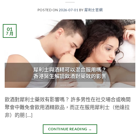
POSTED ON
2026-07-01
BY
犀利士官網
01
7 月
飲酒對犀利士藥效有影響嗎？ 許多男性在社交場合或晚間
聚會中難免會飲用酒精飲品，而正在服用犀利士（他達拉
非）的朋 […]
CONTINUE READING
→