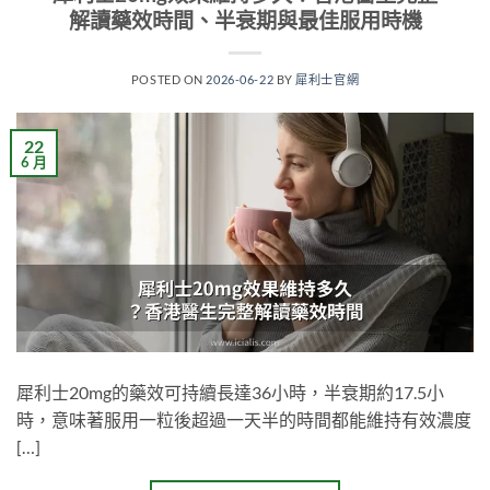
解讀藥效時間、半衰期與最佳服用時機
POSTED ON
2026-06-22
BY
犀利士官網
22
6 月
犀利士20mg的藥效可持續長達36小時，半衰期約17.5小
時，意味著服用一粒後超過一天半的時間都能維持有效濃度
[…]