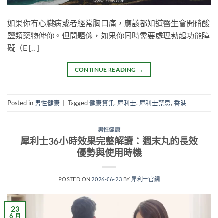
如果你有心臟病或者經常胸口痛，應該都知道醫生會開硝酸
鹽類藥物俾你。但問題係，如果你同時需要處理勃起功能障
礙（E […]
CONTINUE READING
→
Posted in
男性健康
|
Tagged
健康資訊
,
犀利士
,
犀利士禁忌
,
香港
男性健康
犀利士36小時效果完整解讀：週末丸的長效
優勢與使用時機
POSTED ON
2026-06-23
BY
犀利士官網
23
6 月