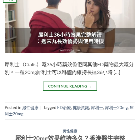
犀利士（Cialis）嘅36小時藥效係佢同其他ED藥物最大嘅分
別。一粒20mg犀利士可以喺體內維持長達36小時 […]
CONTINUE READING
→
Posted in
男性健康
|
Tagged
ED治療
,
健康資訊
,
犀利士
,
犀利士20mg
,
犀
利士20mg
男性健康
犀利士20mg效果維持多久？香港醫生完整