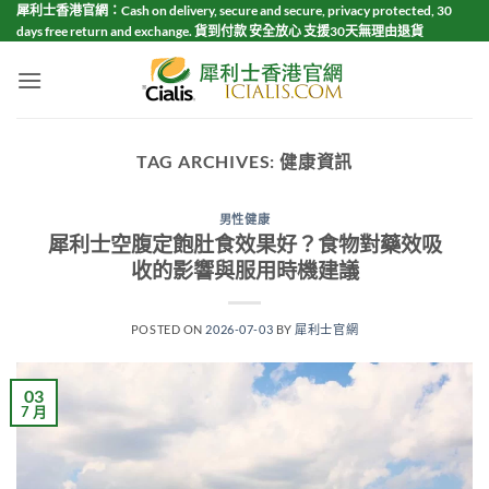
Skip
犀利士香港官網：Cash on delivery, secure and secure, privacy protected, 30
days free return and exchange. 貨到付款 安全放心 支援30天無理由退貨
to
content
TAG ARCHIVES:
健康資訊
男性健康
犀利士空腹定飽肚食效果好？食物對藥效吸
收的影響與服用時機建議
POSTED ON
2026-07-03
BY
犀利士官網
03
7 月